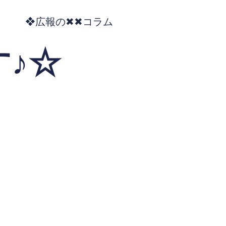
❖広報の✖✖コラム
♪☆