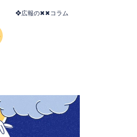
❖広報の✖✖コラム